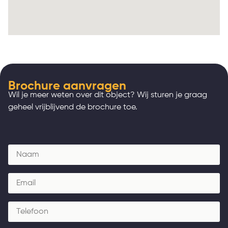
Brochure aanvragen
Wil je meer weten over dit object? Wij sturen je graag
geheel vrijblijvend de brochure toe.
Naam
(Vereist)
Email
(Vereist)
Telefoon
(Vereist)