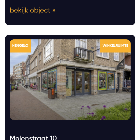
bekijk object »
HENGELO
WINKELRUIMTE
Molenstraat 10