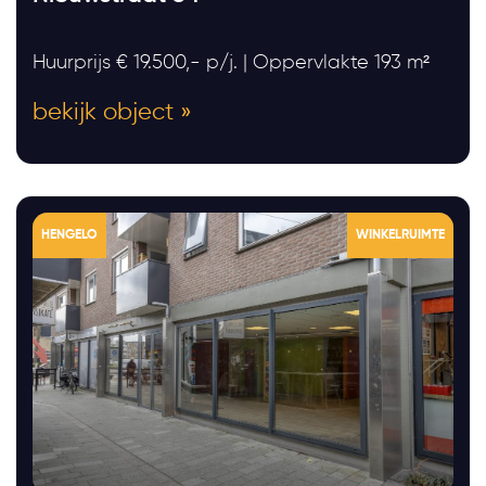
Huurprijs € 19.500,- p/j. | Oppervlakte 193 m²
bekijk object »
HENGELO
WINKELRUIMTE