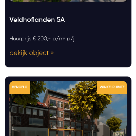
Veldhoflanden 5A
Huurprijs € 200,- p/m² p/j.
bekijk object »
HENGELO
WINKELRUIMTE