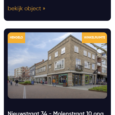
bekijk object »
HENGELO
WINKELRUIMTE
Nieuwstraat 34 - Molenstraat 10 ong