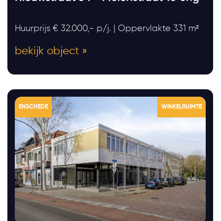
Huurprijs € 32.000,- p/j. | Oppervlakte 331 m²
bekijk object »
ENSCHEDE
WINKELRUIMTE