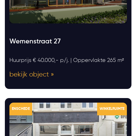
Wemenstraat 27
Huurprijs € 40.000,- p/j. | Oppervlakte 265 m²
bekijk object »
ENSCHEDE
WINKELRUIMTE