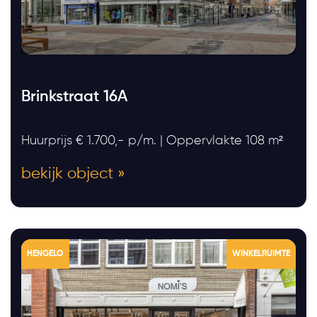
Brinkstraat 16A
Huurprijs € 1.700,- p/m. | Oppervlakte 108 m²
bekijk object »
HENGELO
WINKELRUIMTE