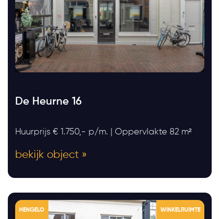
De Heurne 16
Huurprijs € 1.750,- p/m. | Oppervlakte 82 m²
bekijk object »
HENGELO
WINKELRUIMTE