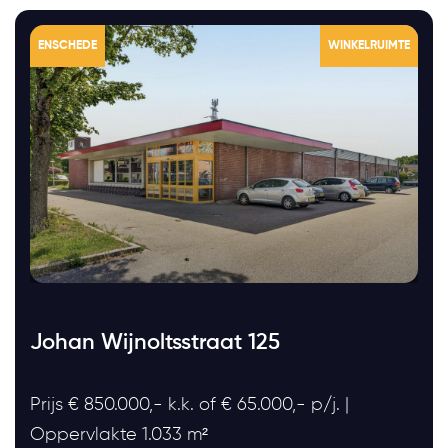
ENSCHEDE
WINKELRUIMTE
Johan Wijnoltsstraat 125
Prijs € 850.000,- k.k. of € 65.000,- p/j. |
Oppervlakte 1.033 m²