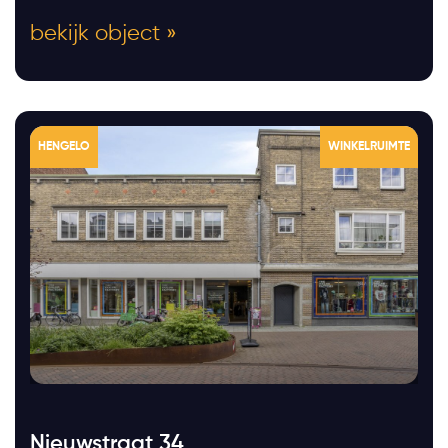
bekijk object »
HENGELO
WINKELRUIMTE
Nieuwstraat 34