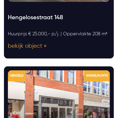
Hengelosestraat 148
Huurprijs € 25.000,- p/j. | Oppervlakte 208 m²
bekijk object »
HENGELO
WINKELRUIMTE