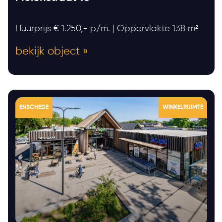
Huurprijs € 1.250,- p/m. | Oppervlakte 138 m²
bekijk object »
ENSCHEDE
WINKELRUIMTE