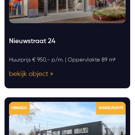
Nieuwstraat 24
Huurprijs € 950,- p/m. | Oppervlakte 89 m²
bekijk object »
HENGELO
WINKELRUIMTE